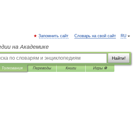
Запомнить сайт
Словарь на свой сайт
RU
едии на Академике
Найти!
Толкования
Переводы
Книги
Игры ⚽