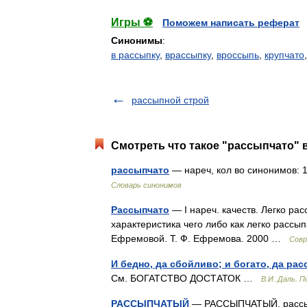
Игры ⚽
Поможем написать реферат
Синонимы
:
в рассыпку
,
врассыпку
,
вроссыпь
,
крупчато
рассыпной строй
Смотреть что такое "рассыпчато" в
рассыпчато
— нареч, кол во синонимов: 10
Словарь синонимов
Рассыпчато
— I нареч. качеств. Легко ра
характеристика чего либо как легко рассы
Ефремовой. Т. Ф. Ефремова. 2000 …
Совр
И бедно, да сбойливо; и богато, да рас
См. БОГАТСТВО ДОСТАТОК …
В.И. Даль. 
РАССЫПЧАТЫЙ
— РАССЫПЧАТЫЙ, рассыпч