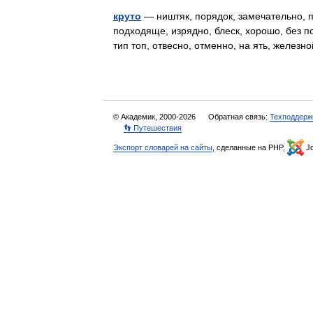
круто
— ништяк, порядок, замечательно, пр
подходяще, изрядно, блеск, хорошо, без по
тип топ, отвесно, отменно, на ять, желез
© Академик, 2000-2026
Обратная связь:
Техподдерж
👣 Путешествия
Экспорт словарей на сайты
, сделанные на PHP,
Jo