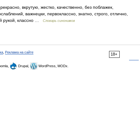
екрасно, вкрутую, жестко, качественно, без поблажек,
слаблений, важнецки, первоклассно, знатно, строго, отлично,
ной рукой, классно …
Словарь синонимов
ка
,
Реклама на сайте
18+
omla,
Drupal,
WordPress, MODx.