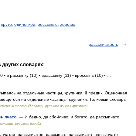
,
круто
,
одиночкой
,
россыпью
,
хорошо
рассыпчатость
 других словарях:
 • в рассыпку (10) • врассыпку (11) • вроссыпь (10) • …
ссыпаясь на отдельные частицы, крупинки. II предик. Оценочная
пающегося на отдельные частицы, крупинки. Толковый словарь
еменный толковый словарь русского языка Ефремовой
сыпчато.
— И бедно, да сбойливо; и богато, да рассыпчато.
Пословицы русского народа
атая, рассыпчатое; рассыпчат, рассыпчата, рассыпчато.