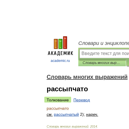
Словари и энциклоп
academic.ru
Словарь многих выражений
Словарь многих выражений
рассыпчато
Толкование
Перевод
рассыпчато
см
.
рассыпчатый
2
);
нареч
.
Словарь
многих
выражений
.
2014
.