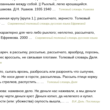
язанными между собой. || Рыхлый, легко крошащийся.
Ушакова. Д.Н. Ушаков. 1935 1940 …
Толковый словарь Ушакова
миная крупу [крупа 1.]; рассыпчато, зернисто. Толковый
000 …
Современный толковый словарь русского языка Ефремовой
к характерно для чего либо рыхлого; неплотно, рассыпчато,
Ф. Ефремова. 2000 …
Современный толковый словарь русского языка
ч. в рассыпку, россыпью, рассыпчато, вразброд, порознь,
 лес вроссыпь, не связывая плотами. Толковый словарь Даля.
ля
 сыпать врознь, разбросать или разронять что сыпучее,
. Не носи денег в горсти, рассыплешь. Рассыпь птице корму.
ать стрелков, распустить… …
Толковый словарь Даля
ова: наживное дело. Не деньги нас наживали, а мы деньги
 черти деньги куют. Деньги копил, да нелегкого и купил.
удости (или: убожества) скупость вышла,… …
В.И. Даль. Пословицы