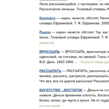
Легко рассыпающийся, с частицами, не св
Рассыпчатое печенье. Толковый словарь 
Крупчато
— нареч. качеств. обстоят. Напо
словарь Ефремовой. Т. Ф. Ефремова. 2
Рыхло
— нареч. качеств. обстоят. Так, ка
мягко. Толковый словарь Ефремовой. Т. 
Ефремовой
ВРОССЫПЬ
— ВРОССЫПЬ, врассыпную наре
одиночкой, не плотами, не связкой. Гнать
В.И. Даль. 1863 1866 …
Толковый словарь Да
РАССЫПАТЬ
— РАССЫПАТЬ, рассыпать что,
мелкое; рассеять, растрясти, распорошить
Что вез, все по дороге рассыпал! Рассап
БОГАТСТВО - ДОСТАТОК
— Деньги не гол
нажили. Деньги временем хлопоты. Богатому
Копил, копил, да черта и купил. Не от ск
русского народа